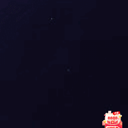
2026-07-25
23号足球明星盘点哪
2026-07-25
2023年新晋足球明星
2026-07-24