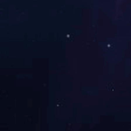
在未来，全能运动员的成长不仅需要依
步提升自身能力。随着训练手段、恢复
理性、科学的环境中突破极限，创造更
上一篇
导航
中国·今年会-www.jinnianhui.com|