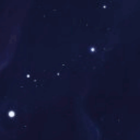
必须具备的素质。长期高强度的训练会给身体带来较大
一个训练周期，是他们成功的关键。营养补充、休息和
安排，都是全能运动员成功的重要保障。
战
的挑战，更是对精神的极限考验。在长时间、高强度的
性，才能持续保持专注和动力。精神上的坚韧不仅帮助
对各种突发情况。全能运动员常常面对的是连续不断的
强的耐心和毅力。
心理训练成为了全能运动员日常训练的一部分。运动员
方法，提升自己的心理素质。例如，冥想训练可以帮助
扰，从而在比赛中发挥出最佳水平。
是一个关键因素。全能运动员在面对挑战时，往往需要
越自我。在经历了长期的训练和比赛后，运动员逐渐建
帮助他们在面对困难时依然能保持前进的动力。