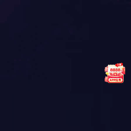
三十五岁以上足球明
2026-07-29
七号头像足球明星揭
2026-07-28
UFC与足球明星的
2026-07-28
C罗的足球明星球衣
2026-07-27