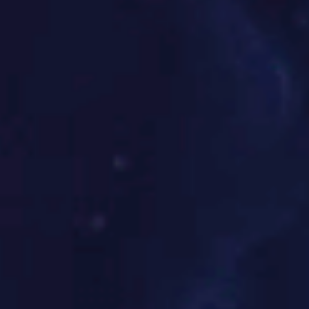
识和胜负心态。在比赛中，青少年不仅要与对手
竞争，还要学会如何面对失败和胜利。失败时，
他们学会从中总结经验，而胜利时，他们学会保
持谦逊。这样的心理素质有助于青少年在人生的
各个阶段保持积极向上的态度。
此外，体育活动还能够培养青少年自律和自我管
理的能力。在运动过程中，青少年需要保持规律
的作息和饮食，合理安排时间以提高自己的运动
水平。这种自律的训练能够帮助青少年更好地管
理自己的生活，并在学业、职业等方面取得成
功。
总结：
通过以上四个方面的探讨可以看出，体育活动对
青少年身心健康和全面发展的促进作用非常显
著。体育活动不仅能够提升青少年的身体素质，
增强他们的免疫力和抗压能力，还能改善他们的
心理状态，培养他们的社会适应能力和人格素