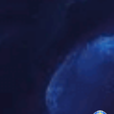
养。尤其是在现代社会，青少年面临的压力越来
越大，体育活动成为缓解这些压力的有效途径。
因此，学校、家庭和社会应当高度重视青少年的
体育活动，创造更多的运动机会，并鼓励青少年
积极参与各类体育项目。在日常生活中，应当将
体育活动作为青少年成长的重要组成部分，帮助
他们在身体、心理、社会和人格等方面得到全面
的发展。这不仅有助于青少年的健康成长，也将
为他们未来的生活和职业打下坚实的基础。
上一篇
下一篇