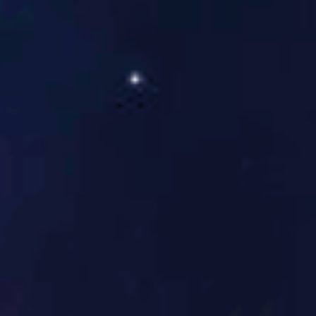
另外，体育活动有助于提高青少年的自信心与自
尊感。在运动场上，青少年通过不断努力和训
练，取得进步并获得成就感。这种成就感能够极
大地增强他们的自信心，同时也让他们对自己的
能力产生积极的认同感。成功的运动经验能够为
青少年提供更多的心理支持，帮助他们应对生活
中的困难和挑战。
此外，体育活动还能帮助青少年培养良好的情绪
调节能力。体育活动中的胜负往往伴随着喜怒哀
乐的情绪波动，青少年通过亲身经历这些情绪的
起伏，学会如何调节和管理自己的情绪，逐步形
成健康的情感表达方式。这种能力对于他们日后
的成长和社会适应非常重要。
3、体育活动提升青少年社会适
应能力
体育活动不仅有助于青少年的身体和心理健康，