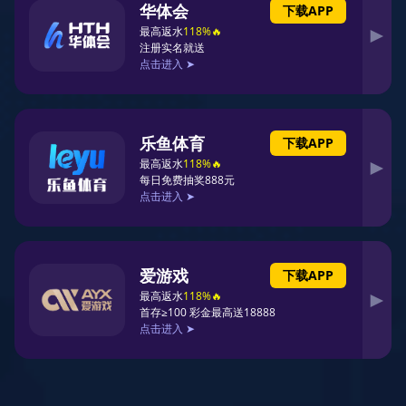
讨
2025-12-08
体育活动在促进青少年身心健康、助力成长与全
面发展方面起着至关重要的作用。随着现代社会
的发展，青少年的身心健康问题日益严重，尤其
是在学业压力和生活压力的双重作用下，很多青
少年缺乏足够的运动时间与机会，导致身心问题
的发生频率增高。本文将从体育活动对青少年身
体健康、心理健康、社会适应能力以及人格发展
四个方面进行详细阐述，探讨体育活动如何有效
促进青少年全面发展。通过具体分析体育活动的
作用机制与实践意义，旨在为青少年的成长提供
有益的指导和支持。本文最终将总结体育活动在
青少年成长中的重要性，并提出相关建议。